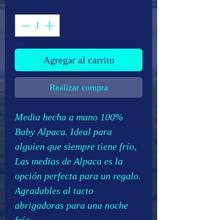
Cantidad
*
Agregar al carrito
Realizar compra
Media hecha a mano 100%
Baby Alpaca. Ideal para
alguien que siempre tiene frío,
Las medias de Alpaca es la
opción perfecta para un regalo.
Agradables al tacto
abrigadoras para una noche
fría.