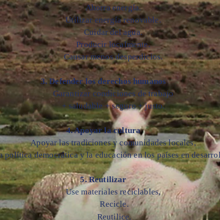
Ahorra energía.
Utilizar energía renovable.
Cuidar del agua.
Producir localmente.
Causar menos desperdicios.
3. Defender los derechos humanos
Garantizar condiciones de trabajo
+ saludable + seguro + justo.
4. Apoyar la cultura
Apoyar las tradiciones y comunidades locales,
a política democrática y la educación en los países en desarrol
5. Reutilizar
Use materiales reciclables,
Recicle.
Reutilice
.