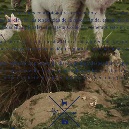
no de los mayores contaminadores del mundo y es notorio por 
se al día con las tendencias de la moda rápida, en una era d
ciudadanos globales, En Qaytu Collection tenemos esto en c
ión
mantener el núcleo de nuestra fabricación aquí en nuestra co
ocios comparte nuestra misión de igualdad, transparencia y u
ipo prioriza un proceso de diseño de bajo desperdicio y que
stro programa de donaciones, centrándose en los derechos hu
eando un producto en el que te puedes sentir bien, tanto por d