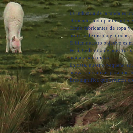
La industria de la moda es u
el mundo, todo para mantener
Como fabricantes de ropa y 
proceso de diseño y producc
Si bien nuestro objetivo es 
Perú, Cada uno de nuestros s
moda y para todos.
En casa, nuestro pequeño equ
nuevas iniciativas para nue
Esto significa que estamos cr