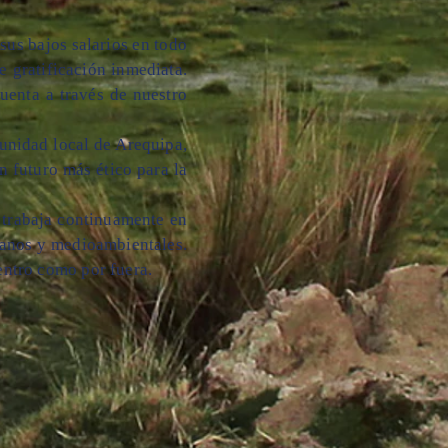
sus bajos salarios en todo
e gratificación inmediata.
uenta a través de nuestro
munidad local de Arequipa,
n futuro más ético para la
 trabaja continuamente en
manos y medioambientales.
entro como por fuera.