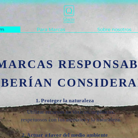
um
Para Marcas
Sobre nosotros
 MARCAS RESPONSAB
EBERÍAN CONSIDER
1. Proteger la naturaleza
Utilizar recursos no tóxicos,
orgánicos,
respetuosos con los animales y la naturaleza.
2. Actuar a favor del medio ambiente