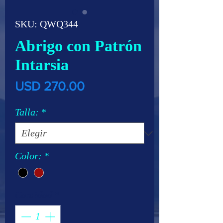
SKU: QWQ344
Abrigo con Patrón
Intarsia
Precio
USD 270.00
Talla:
*
Color:
*
Cantidad
*