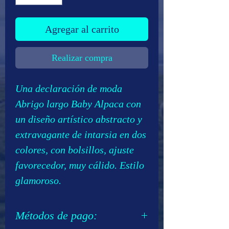
Agregar al carrito
Realizar compra
Una declaración de moda
Abrigo largo Baby Alpaca con
un diseño artístico abstracto y
extravagante de intarsia en dos
colores, con bolsillos, ajuste
favorecedor, muy cálido. Estilo
glamoroso.
Métodos de pago: