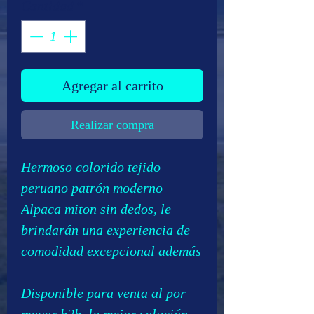
Cantidad
*
Agregar al carrito
Realizar compra
Hermoso colorido tejido
peruano patrón moderno
Alpaca miton sin dedos, le
brindarán una experiencia de
comodidad excepcional además
Disponible para venta al por
mayor b2b, la mejor solución