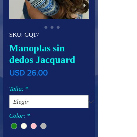
SKU: GQ17
Manoplas sin
dedos Jacquard
Precio
USD 26.00
Talla:
*
Color:
*