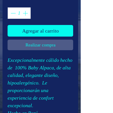
Cantidad
*
Agregar al carrito
Realizar compra
Excepcionalmente cálido hecho
de 100% Baby Alpaca, de alta
calidad, elegante diseño,
hipoalergénico. Le
proporcionarán una
experiencia de confort
excepcional.
Hecho en Perú